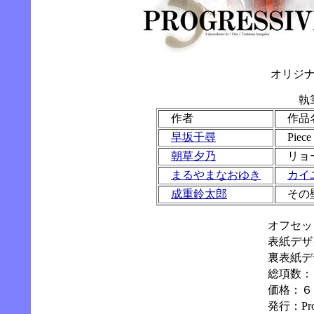
オリジ
執
作者
作品
早坂千尋
Piece 
朝草夕乃
リョー
まるやまなおゆき
カイ
成重鈴太郎
その
オフセッ
表紙デザ
裏表紙デ
総項数：
価格：６
発行：Prog