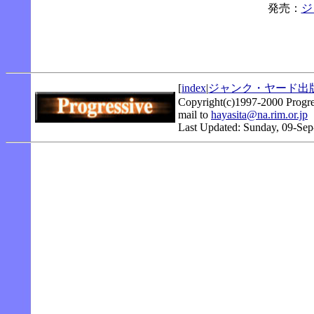
発売：
ジ
[
index
|
ジャンク・ヤード出
Copyright(c)1997-2000 Progre
mail to
hayasita@na.rim.or.jp
Last Updated: Sunday, 09-Se