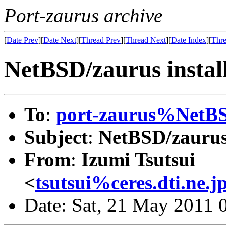
Port-zaurus archive
[
Date Prev
][
Date Next
][
Thread Prev
][
Thread Next
][
Date Index
][
Thre
NetBSD/zaurus install
To
:
port-zaurus%NetBS
Subject
:
NetBSD/zaurus 
From
:
Izumi Tsutsui
<
tsutsui%ceres.dti.ne.j
Date: Sat, 21 May 2011 