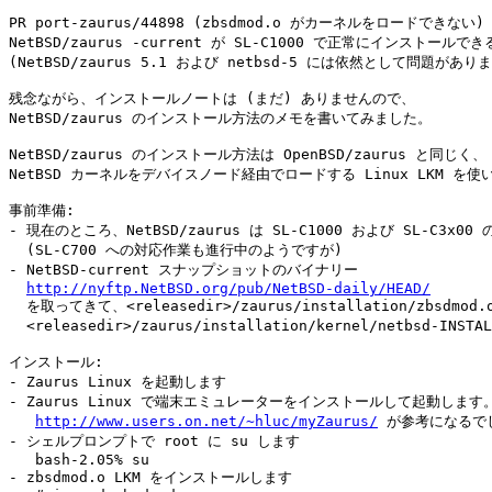
PR port-zaurus/44898 (zbsdmod.o がカーネルをロードできない
NetBSD/zaurus -current が SL-C1000 で正常にインストール
(NetBSD/zaurus 5.1 および netbsd-5 には依然として問題がありま
残念ながら、インストールノートは (まだ) ありませんので、

NetBSD/zaurus のインストール方法のメモを書いてみました。

NetBSD/zaurus のインストール方法は OpenBSD/zaurus と同じく、

NetBSD カーネルをデバイスノード経由でロードする Linux LKM を使い
事前準備:

- 現在のところ、NetBSD/zaurus は SL-C1000 および SL-C3x
  (SL-C700 への対応作業も進行中のようですが)

- NetBSD-current スナップショットのバイナリー

http://nyftp.NetBSD.org/pub/NetBSD-daily/HEAD/
  を取ってきて、<releasedir>/zaurus/installation/zbsdmod.
  <releasedir>/zaurus/installation/kernel/netbsd-IN
インストール:

- Zaurus Linux を起動します

- Zaurus Linux で端末エミュレーターをインストールして起動します。
http://www.users.on.net/~hluc/myZaurus/
 が参考になるでし
- シェルプロンプトで root に su します

   bash-2.05% su

- zbsdmod.o LKM をインストールします
