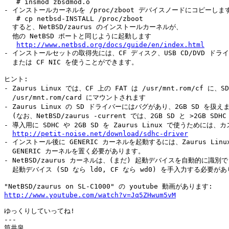
   # insmod zbsdmod.o

- インストールカーネルを /proc/zboot デバイスノードにコピーします
   # cp netbsd-INSTALL /proc/zboot

  すると、NetBSD/zaurus のインストールカーネルが、

  他の NetBSD ポートと同じように起動します

http://www.netbsd.org/docs/guide/en/index.html
- インストールセットの取得先には、CF ディスク、USB CD/DVD ドライ
  または CF NIC を使うことができます。

ヒント:

- Zaurus Linux では、CF 上の FAT は /usr/mnt.rom/cf に、SD
  /usr/mnt.rom/card にマウントされます

- Zaurus Linux の SD ドライバーにはバグがあり、2GB SD を扱え
  (なお、NetBSD/zaurus -current では、2GB SD と >2GB S
- 導入用に SDHC や 2GB SD を Zaurus Linux で使うためには
http://petit-noise.net/download/sdhc-driver
- インストール後に GENERIC カーネルを起動するには、Zaurus Lin
  GENERIC カーネルを置く必要があります。

- NetBSD/zaurus カーネルは、(まだ) 起動デバイスを自動的に識別
  起動デバイス (SD なら ld0, CF なら wd0) を手入力する必要があ
http://www.youtube.com/watch?v=Jq5ZHwum5vM
ゆっくりしていってね!

---
