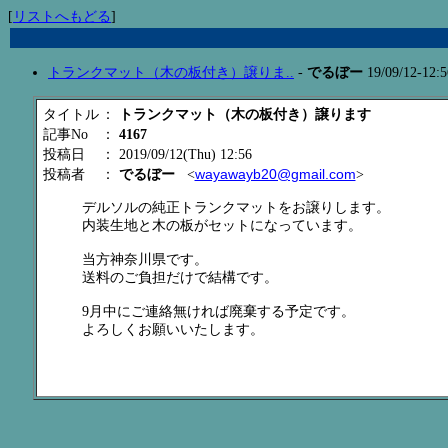
[
リストへもどる
]
トランクマット（木の板付き）譲りま..
-
でるぼー
19/09/12-12:
タイトル
：
トランクマット（木の板付き）譲ります
記事No
：
4167
投稿日
： 2019/09/12(Thu) 12:56
wayawayb20@gmail.com
投稿者
：
でるぼー
<
>
デルソルの純正トランクマットをお譲りします。
内装生地と木の板がセットになっています。
当方神奈川県です。
送料のご負担だけで結構です。
9月中にご連絡無ければ廃棄する予定です。
よろしくお願いいたします。