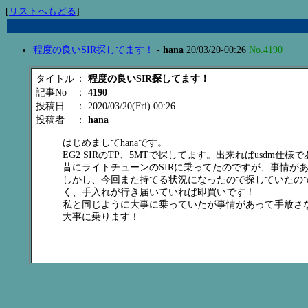
[
リストへもどる
]
程度の良いSIR探してます！
-
hana
20/03/20-00:26
No.4190
タイトル
：
程度の良いSIR探してます！
記事No
：
4190
投稿日
： 2020/03/20(Fri) 00:26
投稿者
：
hana
はじめましてhanaです。
EG2 SIRのTP、5MTで探してます。出来ればusdm仕
昔にライトチューンのSIRに乗ってたのですが、事情が
しかし、今回また持てる状況になったので探していたの
く、手入れが行き届いていれば即買いです！
私と同じように大事に乗っていたが事情があって手放さ
大事に乗ります！