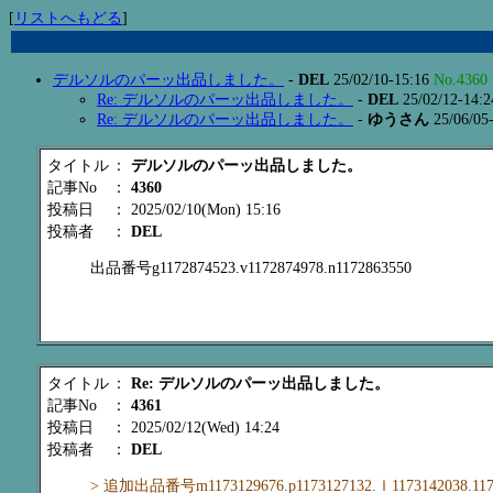
[
リストへもどる
]
デルソルのパーッ出品しました。
-
DEL
25/02/10-15:16
No.4360
Re: デルソルのパーッ出品しました。
-
DEL
25/02/12-14:
Re: デルソルのパーッ出品しました。
-
ゆうさん
25/06/05
タイトル
：
デルソルのパーッ出品しました。
記事No
：
4360
投稿日
： 2025/02/10(Mon) 15:16
投稿者
：
DEL
出品番号g1172874523.v1172874978.n1172863550
タイトル
：
Re: デルソルのパーッ出品しました。
記事No
：
4361
投稿日
： 2025/02/12(Wed) 14:24
投稿者
：
DEL
> 追加出品番号m1173129676.p1173127132.ｌ1173142038.1173