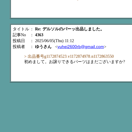
タイトル
：
Re: デルソルのパーッ出品しました。
記事No
：
4363
投稿日
： 2025/06/05(Thu) 11:12
yuhei2600rb@gmail.com
投稿者
：
ゆうさん
<
>
> 出品番号g1172874523.v1172874978.n1172863550
初めまして。お譲りできるパーツはまだございますか?