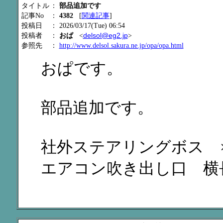
タイトル
：
部品追加です
記事No
：
4382
[
関連記事
]
投稿日
： 2026/03/17(Tue) 06:54
delsol@eg2.jp
投稿者
：
おぱ
<
>
参照先
：
http://www.delsol.sakura.ne.jp/opa/opa.html
おぱです。
部品追加です。
社外ステアリングボス ×
エアコン吹き出し口 横長×