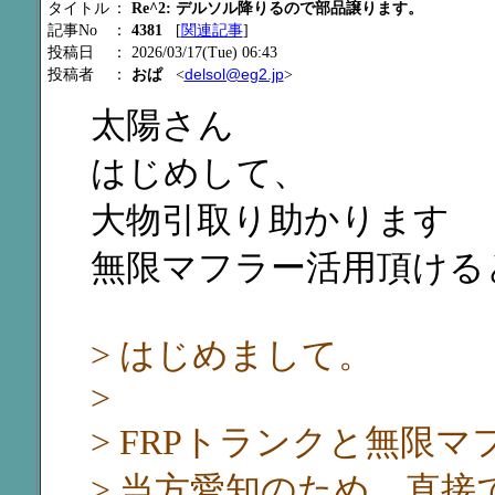
タイトル
：
Re^2: デルソル降りるので部品譲ります。
記事No
：
4381
[
関連記事
]
投稿日
： 2026/03/17(Tue) 06:43
delsol@eg2.jp
投稿者
：
おぱ
<
>
太陽さん
はじめして、
大物引取り助かります
無限マフラー活用頂ける
> はじめまして。
>
> FRPトランクと無限
> 当方愛知のため、直