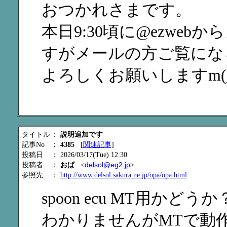
おつかれさまです。
本日9:30頃に@ezwe
すがメールの方ご覧にな
よろしくお願いしますm(_ 
タイトル
：
説明追加です
記事No
：
4385
[
関連記事
]
投稿日
： 2026/03/17(Tue) 12:30
delsol@eg2.jp
投稿者
：
おぱ
<
>
参照先
：
http://www.delsol.sakura.ne.jp/opa/opa.html
spoon ecu MT用か
わかりませんがMTで動作し