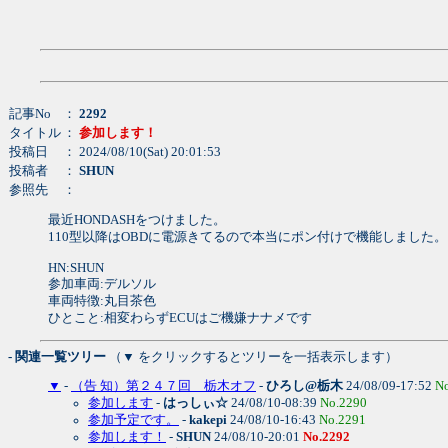
記事No
：
2292
タイトル
：
参加します！
投稿日
： 2024/08/10(Sat) 20:01:53
投稿者
：
SHUN
参照先
：
最近HONDASHをつけました。
110型以降はOBDに電源きてるので本当にポン付けで機能しました。
HN:SHUN
参加車両:デルソル
車両特徴:丸目茶色
ひとこと:相変わらずECUはご機嫌ナナメです
- 関連一覧ツリー
（▼ をクリックするとツリーを一括表示します）
▼
-
（告 知）第２４７回 栃木オフ
-
ひろし@栃木
24/08/09-17:52
N
参加します
-
はっしぃ☆
24/08/10-08:39
No.2290
参加予定です。
-
kakepi
24/08/10-16:43
No.2291
参加します！
-
SHUN
24/08/10-20:01
No.2292