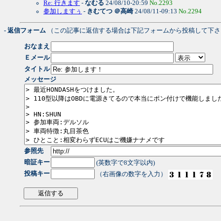
Re: 行きます
-
なむる
24/08/10-20:59
No.2293
参加しますぅ
-
きむてつ ＠高崎
24/08/11-09:13
No.2294
- 返信フォーム
（この記事に返信する場合は下記フォームから投稿して下さ
おなまえ
Ｅメール
タイトル
メッセージ
参照先
暗証キー
(英数字で8文字以内)
投稿キー
（右画像の数字を入力）