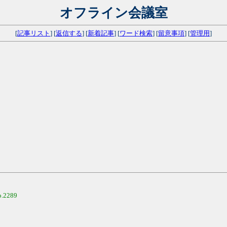
オフライン会議室
[
記事リスト
] [
返信する
] [
新着記事
] [
ワード検索
] [
留意事項
] [
管理用
]
o.2289