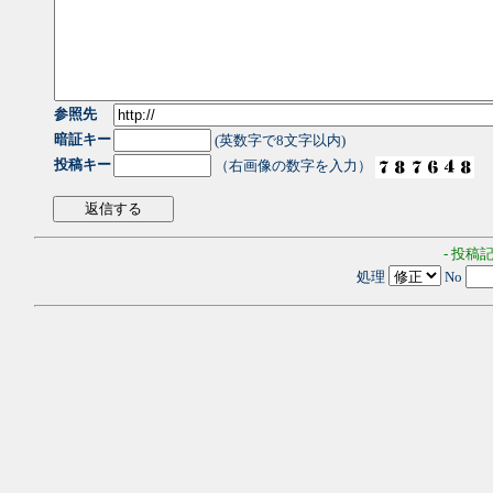
参照先
暗証キー
(英数字で8文字以内)
投稿キー
（右画像の数字を入力）
- 投稿
処理
No