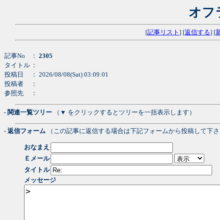
オフ
[
記事リスト
] [
返信する
] [
記事No
：
2305
タイトル
：
投稿日
： 2026/08/08(Sat) 03:09:01
投稿者
：
参照先
：
- 関連一覧ツリー
（▼ をクリックするとツリーを一括表示します）
- 返信フォーム
（この記事に返信する場合は下記フォームから投稿して下さ
おなまえ
Ｅメール
タイトル
メッセージ