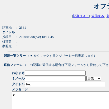
オフ
[
記事リスト
] [
返信する
] [
記事No
：
2341
タイトル
：
投稿日
： 2026/08/08(Sat) 18:14:45
投稿者
：
参照先
：
- 関連一覧ツリー
（▼ をクリックするとツリーを一括表示します）
- 返信フォーム
（この記事に返信する場合は下記フォームから投稿して下さ
おなまえ
Ｅメール
タイトル
メッセージ