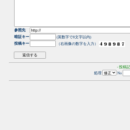
参照先
暗証キー
(英数字で8文字以内)
投稿キー
（右画像の数字を入力）
- 投稿
処理
No