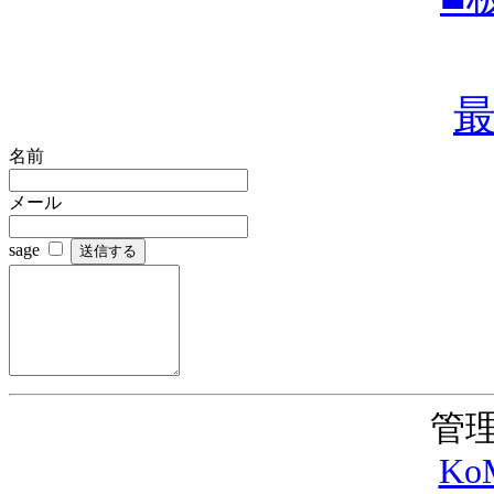
名前
メール
sage
管理
KoM