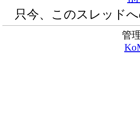
只今、このスレッドへ
管理
KoM