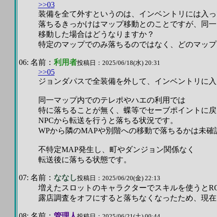
>>03
装備を全て外すというのは、インベントリには入っ
落ちるきっかけはマップ移動とのことですが、同一
移動した場合はどうなりますか？
特定のマップでのみ落ちるのではなく、どのマップ
06: 名前：
利用者
投稿日：2025/06/18(水) 20:31
>>05
ジョンダパスで全装備を外して、インベントリに入
同一マップ内でのテレポやハエの利用では
特に落ちることが無く、蝶等でセーブポイントに戻
NPCから転送を行うと落ちる状況です。
WPから隣のMAPや別階への移動で落ちるかは未確
不特定MAP発生し、町やダンジョン関係なく
転送後に落ちる状態です。
07: 名前：
ななし
投稿日：2025/06/20(金) 22:13
増えたスロットのキャラクターでスキルを使うとRO
露店調査をオフにすると落ちなくなったため、現在
08: 名前：
管理人
投稿日：2025/06/21(土) 00:44