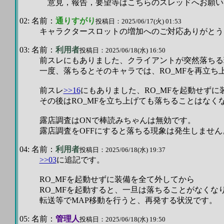
意見，報告，要望等はこちらのスレッドへお願い
02: 名前：
通りすがり
投稿日：2025/06/17(火) 01:53
キャラクタースロットの増加へのご対応ありがとう
03: 名前：
利用者
投稿日：2025/06/18(水) 16:50
前スレにもありました、クライアントが突然落ちる
一度、落ちるとそのキャラでは、RO_MFを再立ち
前スレ
>>16
にもありました、RO_MFを起動せずに
その後はRO_MFを立ち上げても落ちることはなく
露店調査はONで棒読みちゃんは無効です。
露店調査をOFFにすると落ちる現象は発生しません
04: 名前：
利用者
投稿日：2025/06/18(水) 19:37
>>03
に追記です。
RO_MFを起動せずに装備を全て外してから
RO_MFを起動すると、一旦は落ちることがなくな
転送等でMAP移動を行うと、再発する状況です。
05: 名前：
管理人
投稿日：2025/06/18(水) 19:50