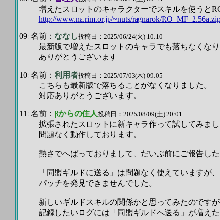
増えたスロットのキャラクターでスキルを使うとRO
http://www.na.rim.or.jp/~nuts/ragnarok/RO_MF_2.56a.zi
09: 名前：
ななし
投稿日：2025/06/24(火) 10:10
最新版で増えたスロットのキャラでも落ちなくなり
ありがとうございます
10: 名前：
利用者
投稿日：2025/07/03(木) 09:05
こちらも最新版で落ちることがなくなりました。
対応ありがとうございます。
11: 名前：
βからの住人
投稿日：2025/08/09(土) 20:01
拡張されたスロットに新キャラ作って試してみまし
問題なく動作しております。
熱さでへばっておりまして、だいぶ前にご報告した
「同盟ギルドに送る」は問題なく使えていますが、
パッチを発見できませんでした。
新しいギルドスキルの関係かと思ってみたのですが
記録したいログには「同盟ギルドへ送る」が増えた