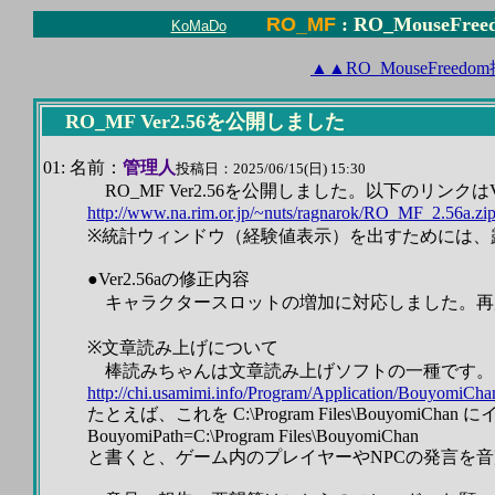
RO_MF
: RO_MouseFr
KoMaDo
▲
▲
RO_MouseFree
RO_MF Ver2.56を公開しました
01: 名前：
管理人
投稿日：2025/06/15(日) 15:30
RO_MF Ver2.56を公開しました。以下のリンクはVe
http://www.na.rim.or.jp/~nuts/ragnarok/RO_MF_2.56a.zi
※統計ウィンドウ（経験値表示）を出すためには、
●Ver2.56aの修正内容
キャラクタースロットの増加に対応しました。再
※文章読み上げについて
棒読みちゃんは文章読み上げソフトの一種です。以
http://chi.usamimi.info/Program/Application/BouyomiCha
たとえば、これを C:\Program Files\BouyomiCh
BouyomiPath=C:\Program Files\BouyomiChan
と書くと、ゲーム内のプレイヤーやNPCの発言を