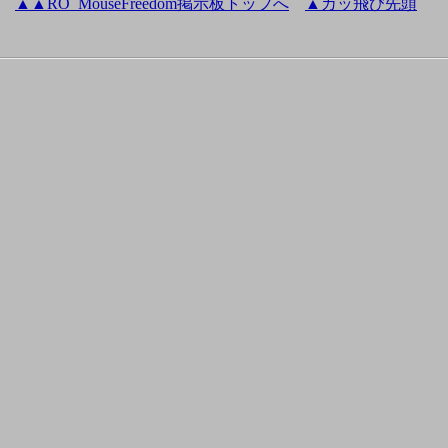
▲
▲
RO_MouseFreedom掲示板トップへ
▲カッ飛び先頭