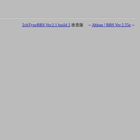
2chTypeBBS Ver.2.1 build 2
改造版 --
Ahhan ! BBS Ver 2.55e
--