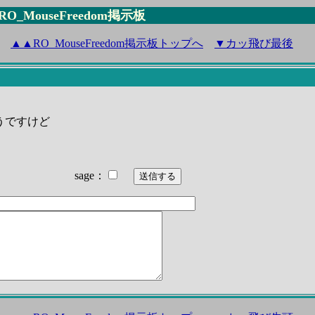
 RO_MouseFreedom掲示板
▲
▲
RO_MouseFreedom掲示板トップへ
▼カッ飛び最後
ようですけど
sage：