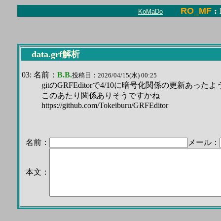
RO_MF
:
KoMaDo
data.grf解析
03: 名前：
B.B.
投稿日：2026/04/15(水) 00:25
gitのGRFEditorで4/10に暗号化関係の更新あった
このあたり関係ありそうですかね
https://github.com/Tokeiburu/GRFEditor
名前：
メール：
本文：