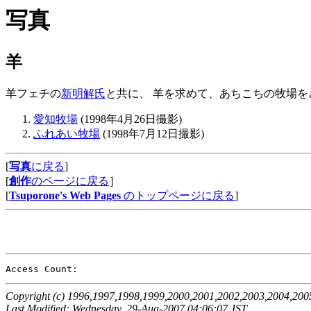
写真
羊
羊フェチの
新明解氏
と共に、 羊を求めて、あちこちの牧場
愛知牧場
(1998年4月26日撮影)
ふれあい牧場
(1998年7月12日撮影)
[
写真
に戻る
]
[
創作
のページに戻る
］
[
Tsuporone's Web Pages
のトップページに戻る
]
Access Count: 
Copyright (c) 1996,1997,1998,1999,2000,2001,2002,2003,2004,2005
Last Modified: Wednesday, 29-Aug-2007 04:06:07 JST