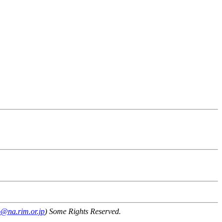
o@na.rim.or.jp
) Some Rights Reserved.