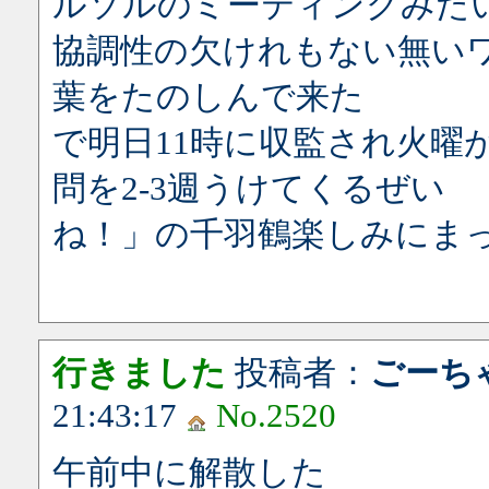
ルソルのミーティングみた
協調性の欠けれもない無い
葉をたのしんで来た
で明日11時に収監され火曜
問を2‐3週うけてくるぜい
ね！」の千羽鶴楽しみにま
行きました
投稿者：
ごーち
21:43:17
No.2520
午前中に解散した