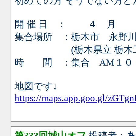
初めての方 そうでない方ど
開 催 日 ： ４ 月 
集合場所 ：栃木市 永野
(栃木県立 栃木工業
時 間 ：集合 AM１０
地図です↓
https://maps.app.goo.gl/zGT
第333回城山オフ
投稿者：