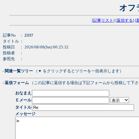
オフ
[
記事リスト
] [
返信する
] [
記事No
：
2337
タイトル
：
投稿日
： 2026/08/08(Sat) 00:25:32
投稿者
：
参照先
：
- 関連一覧ツリー
（▼ をクリックするとツリーを一括表示します）
- 返信フォーム
（この記事に返信する場合は下記フォームから投稿して下さ
おなまえ
Ｅメール
タイトル
メッセージ