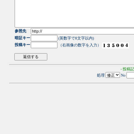
参照先
暗証キー
(英数字で8文字以内)
投稿キー
（右画像の数字を入力）
- 投稿
処理
No