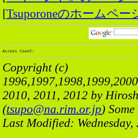
[
Tsuporoneのホームペ
Access Count: 
Copyright (c)
1996,1997,1998,1999,2000
2010, 2011, 2012 by Hirosh
(
tsupo@na.rim.or.jp
) Some 
Last Modified: Wednesday,