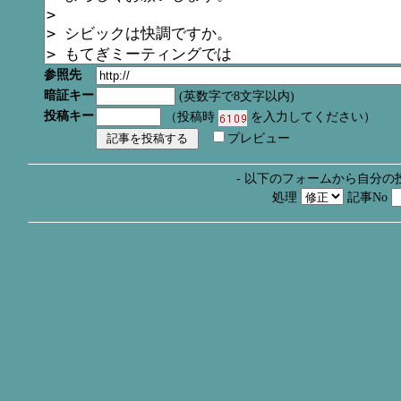
参照先
暗証キー
(英数字で8文字以内)
投稿キー
（投稿時
を入力してください）
プレビュー
- 以下のフォームから自分の
処理
記事No