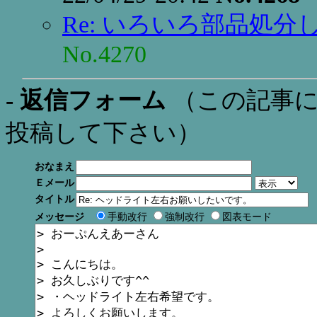
Re: いろいろ部品処分
No.4270
- 返信フォーム
（この記事に
投稿して下さい）
おなまえ
Ｅメール
タイトル
メッセージ
手動改行
強制改行
図表モード