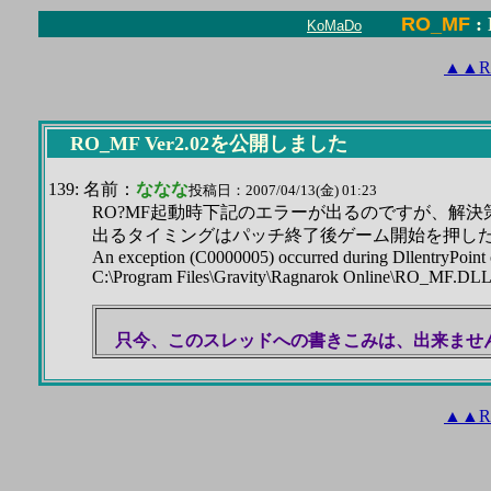
RO_MF
:
KoMaDo
▲
▲
R
RO_MF Ver2.02を公開しました
139: 名前：
ななな
投稿日：2007/04/13(金) 01:23
RO?MF起動時下記のエラーが出るのですが、解決
出るタイミングはパッチ終了後ゲーム開始を押し
An exception (C0000005) occurred during DllentryPoint 
C:\Program Files\Gravity\Ragnarok Online\RO_MF.DL
只今、このスレッドへの書きこみは、出来ませ
▲
▲
R