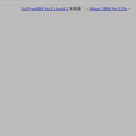
2chTypeBBS Ver.2.1 build 2
改造版 --
Ahhan ! BBS Ver 2.55e
--