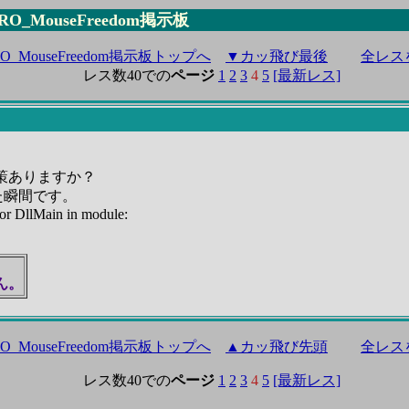
 RO_MouseFreedom掲示板
O_MouseFreedom掲示板トップへ
▼カッ飛び最後
全レス
レス数40での
ページ
1
2
3
4
5
[最新レス]
策ありますか？
た瞬間です。
or DllMain in module:
L
ん。
O_MouseFreedom掲示板トップへ
▲カッ飛び先頭
全レス
レス数40での
ページ
1
2
3
4
5
[最新レス]