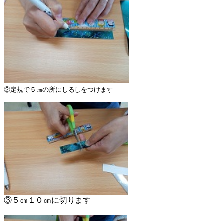
②定規で５㎝の所にしるしをつけます
③５㎝１０㎝に切ります