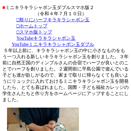
■
ミニキラキラシャボン玉ダブルスマホ版２
（令和４年７月１０日）
□祭りにハーフキラキラシャボン玉
□ホームトップ
□スマホ版トップ
YouTubeキラキラシャボン玉
YouTubeミニキラキラシャボン玉ダブル
５年以上前に、キラキラシャボン玉の中に小さなものをも
う一つ入れる新しいキラキラシャボン玉を創りました。３年
前に自然王国のディンプルさんの合宿でハーフが良いとのこ
とでハーフを創りました。２週間前に平島公園で遊んでいる
子ども達が欲しがるので、家まで取りに帰らなくても良いよ
うにリュックに入れておけるミニキラキラシャボン玉を開発
したら、とても喜ばれました。国際・子ども福祉カレッジの
学生さんたちと作り方をホームページにアップすることにし
ました。