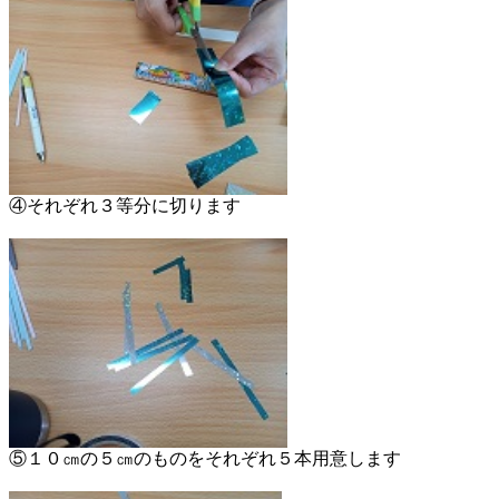
④それぞれ３等分に切ります
⑤１０㎝の５㎝のものをそれぞれ５本用意します